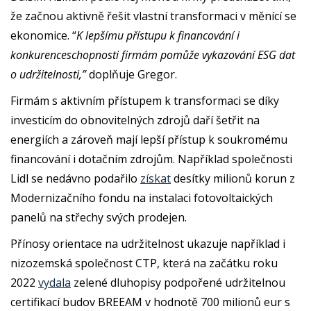
že začnou aktivně řešit vlastní transformaci v měnící se
ekonomice. “
K lepšímu přístupu k financování i
konkurenceschopnosti firmám pomůže vykazování ESG dat
o udržitelnosti,”
doplňuje Gregor.
Firmám s aktivním přístupem k transformaci se díky
investicím do obnovitelných zdrojů daří šetřit na
energiích a zároveň mají lepší přístup k soukromému
financování i dotačním zdrojům. Například společnosti
Lidl se nedávno podařilo
získat
desítky milionů korun z
Modernizačního fondu na instalaci fotovoltaických
panelů na střechy svých prodejen.
Přínosy orientace na udržitelnost ukazuje například i
nizozemská společnost CTP, která na začátku roku
2022
vydala
zelené dluhopisy podpořené udržitelnou
certifikací budov BREEAM v hodnotě 700 milionů eur s