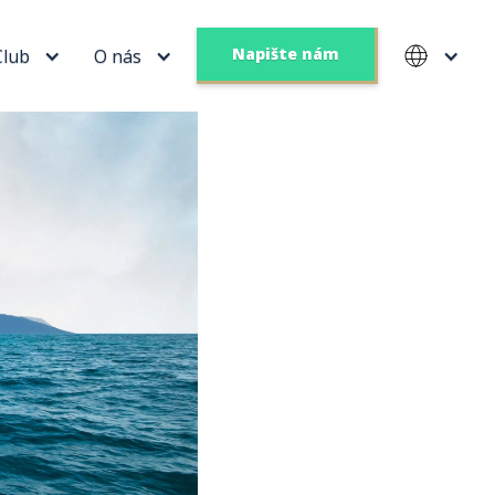
Napište nám
Club
O nás