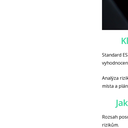
K
Standard ESR
vyhodnocení
Analýza rizi
místa a plá
Jak
Rozsah posou
rizikům.