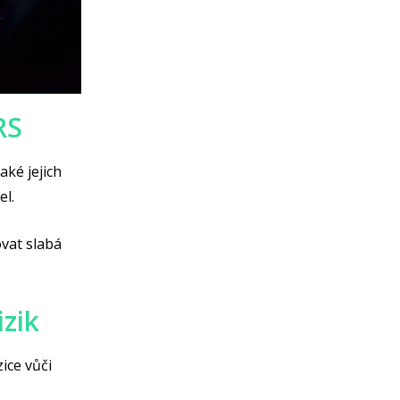
RS
aké jejich
el.
ovat slabá
izik
ice vůči