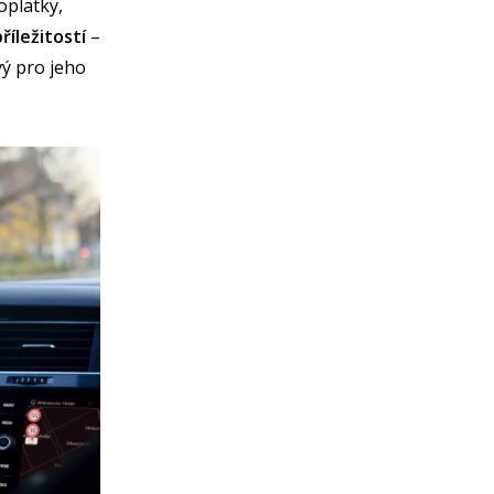
oplatky,
příležitostí
–
vý pro jeho