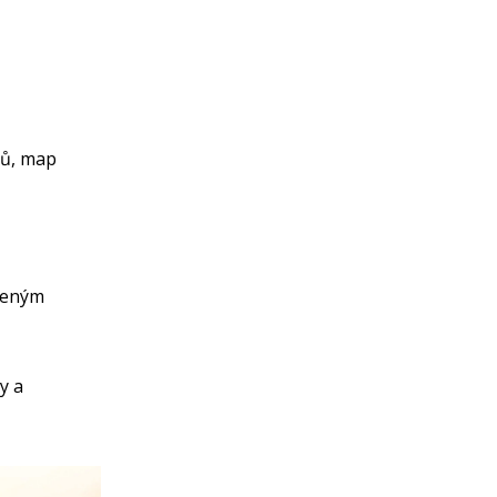
řů, map
šeným
y a