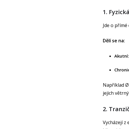
1. Fyzická
Jde o přímé
Dělí se na:
Akutní:
Chroni
Například Ør
jejich větrn
2. Tranzi
Vycházejí z 