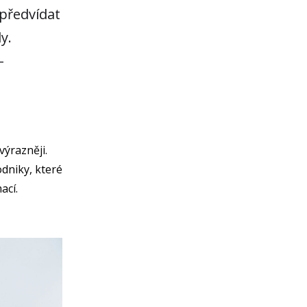
předvídat
y.
–
výrazněji.
odniky, které
ací.