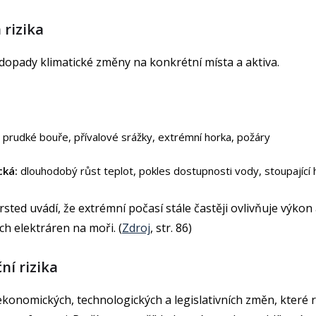
 rizika
 dopady klimatické změny na konkrétní místa a aktiva.
prudké bouře, přívalové srážky, extrémní horka, požáry
cká:
dlouhodobý růst teplot, pokles dostupnosti vody, stoupající 
sted uvádí, že extrémní počasí stále častěji ovlivňuje výkon
ých elektráren na moři. (
Zdroj
, str. 86)
ční rizika
ekonomických, technologických a legislativních změn, které 