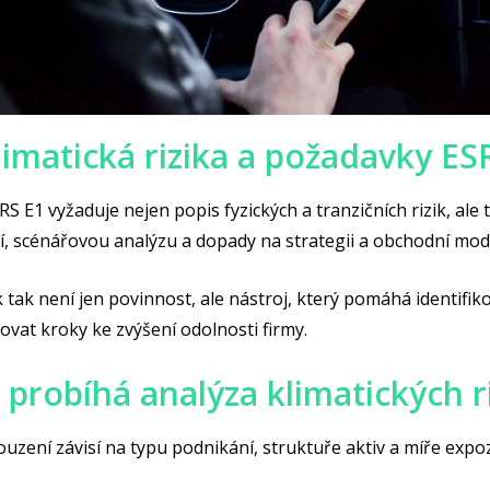
limatická rizika a požadavky ES
S E1 vyžaduje nejen popis fyzických a tranzičních rizik, ale t
, scénářovou analýzu a dopady na strategii a obchodní mod
k tak není jen povinnost, ale nástroj, který pomáhá identifik
novat kroky ke zvýšení odolnosti firmy.
 probíhá analýza klimatických r
zení závisí na typu podnikání, struktuře aktiv a míře expoz