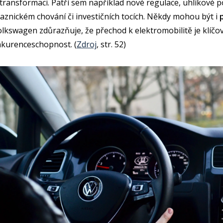
transformaci. Patří sem například nové regulace, uhlíkové p
aznickém chování či investičních tocích. Někdy mohou být i
olkswagen zdůrazňuje, že přechod k elektromobilitě je klíčo
kurenceschopnost. (
Zdroj
, str. 52)