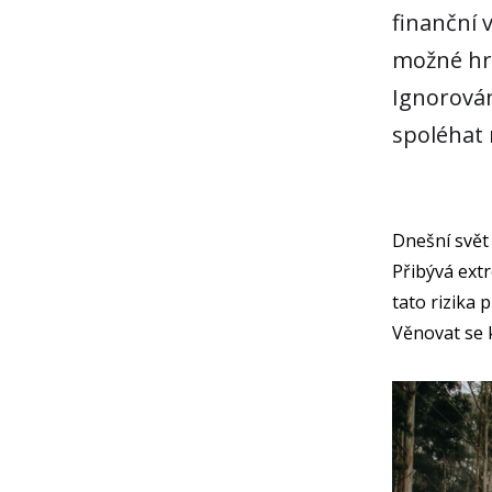
finanční 
možné hro
Ignorován
spoléhat 
Dnešní svět
Přibývá extr
tato rizika 
Věnovat se k