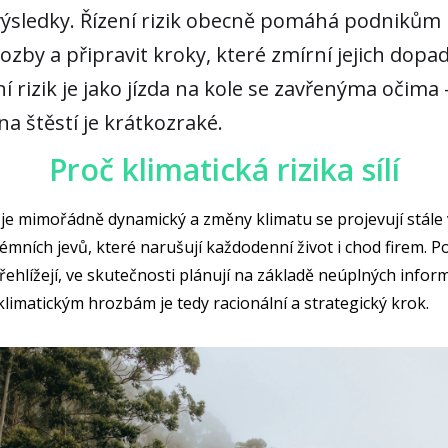
výsledky. Řízení rizik obecně pomáhá podnikům 
zby a připravit kroky, které zmírní jejich dopad
í rizik je jako jízda na kole se zavřenýma očima 
na štěstí je krátkozraké.
Proč klimatická rizika sílí
 je mimořádně dynamický a změny klimatu se projevují stále 
émních jevů, které narušují každodenní život i chod firem. P
přehlížejí, ve skutečnosti plánují na základě neúplných inform
limatickým hrozbám je tedy racionální a strategický krok.