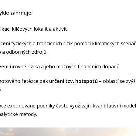
kle zahrnuje:
fikaci
klíčových lokalit a aktivit.
cení
fyzických a tranzičních rizik pomocí klimatických scéná
 a odborných zdrojů.
vení
úrovně rizika a jeho možných finančních dopadů.
notového řetězce pak
určení tzv. hotspotů –
oblastí se zvý
.
oce exponované podniky často využívají i kvantitativní model
nalytické metody.