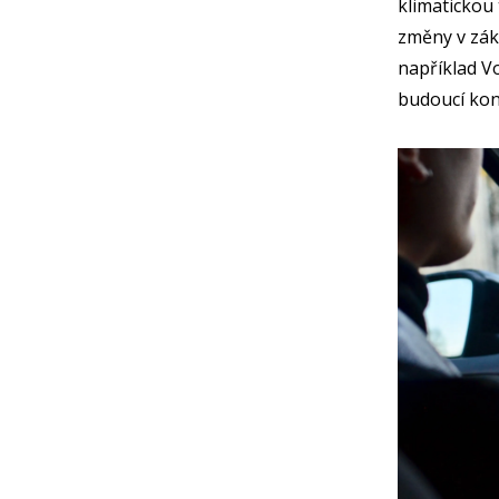
klimatickou 
změny v zák
například V
budoucí kon