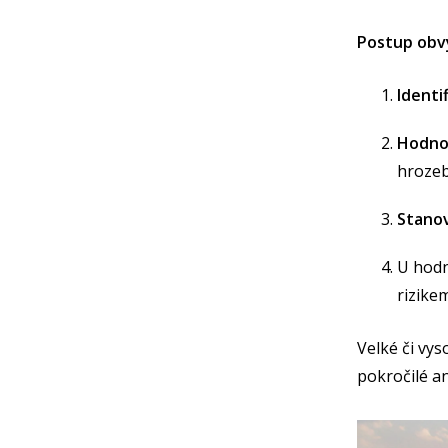
Postup obvy
Identi
Hodno
hrozeb
Stano
U hod
rizikem
Velké či vys
pokročilé a