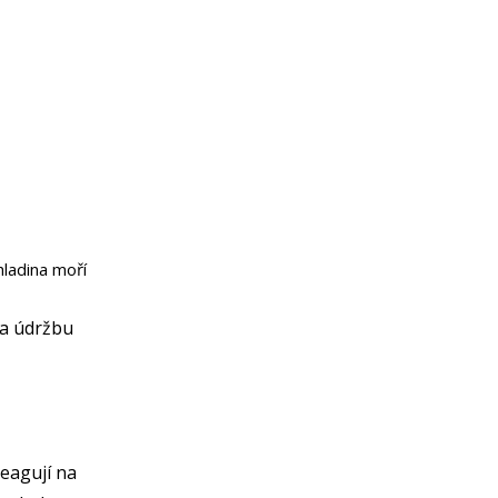
hladina moří
 a údržbu
reagují na