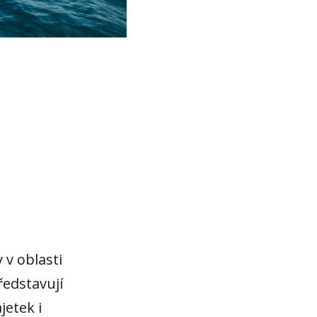
 v oblasti
ředstavují
jetek i