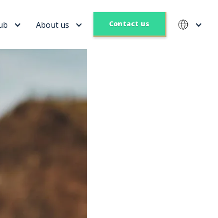
Contact us
ub
About us