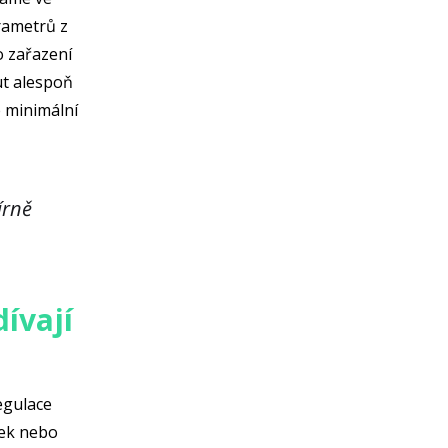
rametrů z
o zařazení
ut alespoň
 minimální
írně
ívají
egulace
nek nebo