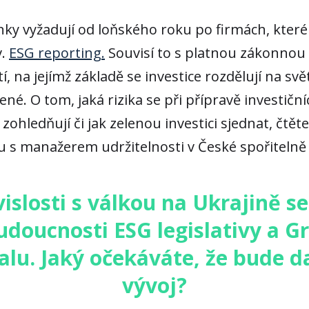
ky vyžadují od loňského roku po firmách, které 
v.
ESG reporting.
Souvisí to s platnou zákonnou
, na jejímž základě se investice rozdělují na svět
ené. O tom, jaká rizika se při přípravě investiční
ohledňují či jak zelenou investici sjednat, čtěte
u s manažerem udržitelnosti v České spořiteln
islosti s válkou na Ukrajině s
udoucnosti ESG legislativy a G
alu. Jaký očekáváte, že bude da
vývoj?