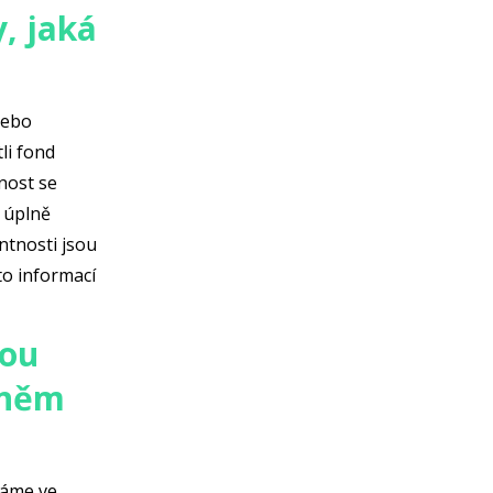
, jaká
nebo
li fond
nost se
í úplně
ntnosti jsou
to informací
nou
 něm
íváme ve