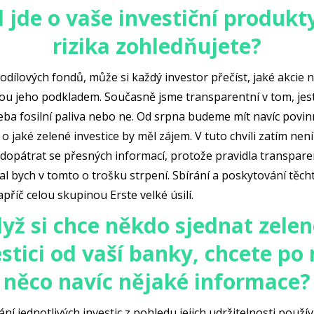
 jde o vaše investiční produkty
rizika zohledňujete?
odílových fondů, může si každý investor přečíst, jaké akcie 
sou jeho podkladem. Současně jsme transparentní v tom, jest
eba fosilní paliva nebo ne. Od srpna budeme mít navíc povin
, o jaké zelené investice by měl zájem. V tuto chvíli zatím nen
dopátrat se přesných informací, protože pravidla transpare
l bych v tomto o trošku strpení. Sbírání a poskytování těch
říč celou skupinou Erste velké úsilí.
yž si chce někdo sjednat zele
estici od vaší banky, chcete po
něco navíc nějaké informace?
ní jednotlivých investic z pohledu jejich udržitelnosti použ