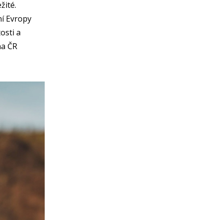
žité.
ní Evropy
osti a
na ČR