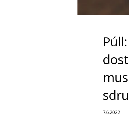
Púll
dost
musí
sdru
7.6.2022