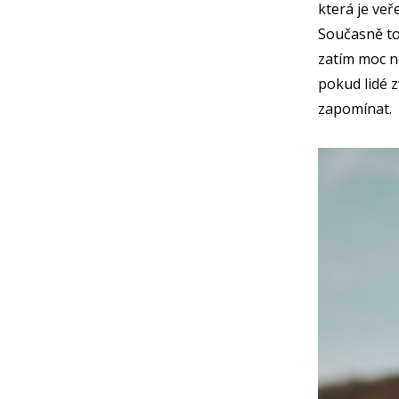
která je veř
Současně to 
zatím moc ne
pokud lidé z
zapomínat.