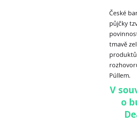
České ban
půjčky tz
povinností
tmavě zel
produktů z
rozhovor
Púllem.
V souv
o b
De