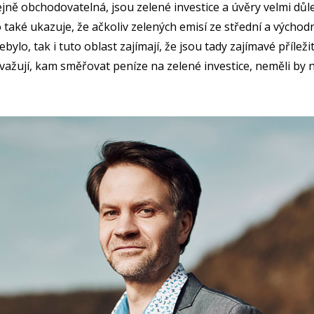
ejně obchodovatelná, jsou zelené investice a úvěry velmi důle
také ukazuje, že ačkoliv zelených emisí ze střední a východ
bylo, tak i tuto oblast zajímají, že jsou tady zajímavé příležit
važují, kam směřovat peníze na zelené investice, neměli by 