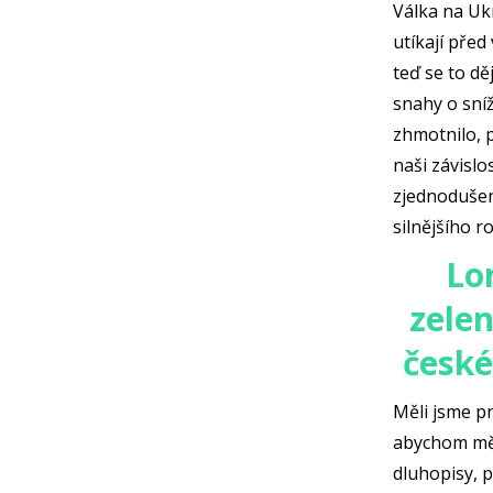
Válka na Ukr
utíkají před
teď se to dě
snahy o sníž
zhmotnilo, 
naši závislo
zjednodušení
silnějšího r
Lo
zelen
české
Měli jsme pr
abychom měl
dluhopisy, p