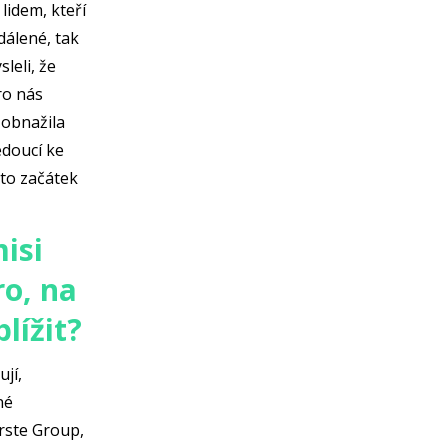
lidem, kteří
dálené, tak
leli, že
ro nás
 obnažila
edoucí ke
 to začátek
isi
ro, na
lížit?
jí,
né
Erste Group,