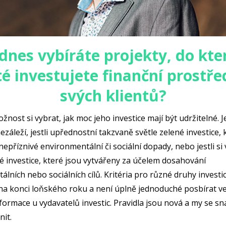
 dnes vybíráte projekty, do kte
é investujete finanční prostř
svých klientů?
žnost si vybrat, jak moc jeho investice mají být udržitelné. J
záleží, jestli upřednostní takzvaně světle zelené investice, 
epříznivé environmentální či sociální dopady, nebo jestli si
é investice, které jsou vytvářeny za účelem dosahování
lních nebo sociálních cílů. Kritéria pro různé druhy investic
na konci loňského roku a není úplně jednoduché posbírat v
ormace u vydavatelů investic. Pravidla jsou nová a my se sn
nit.