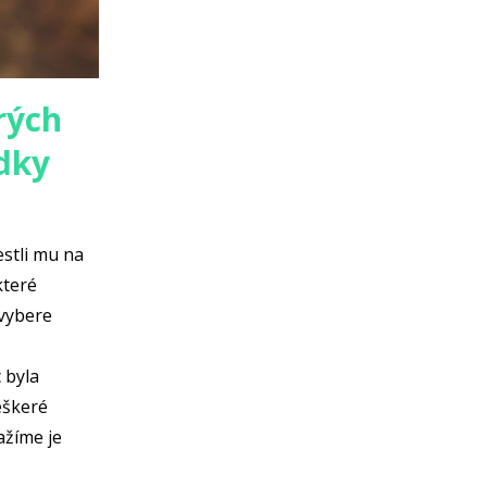
rých
edky
estli mu na
které
 vybere
 byla
eškeré
ažíme je