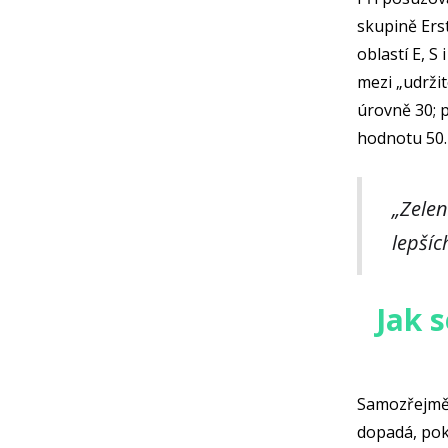
skupině Ers
oblastí E, S
mezi „udrži
úrovně 30; 
hodnotu 50.
„Zelen
lepšíc
Jak 
Samozřejmě j
dopadá, pok