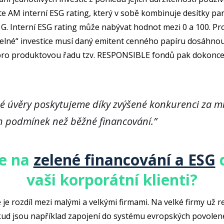
te AM interní ESG rating, který v sobě kombinuje desítky pa
 i G. Interní ESG rating může nabývat hodnot mezi 0 a 100. Pr
telné“ investice musí daný emitent cenného papíru dosáhno
pro produktovou řadu tzv. RESPONSIBLE fondů pak dokonce
é úvěry poskytujeme díky zvýšené konkurenci za m
h podmínek než běžné financování.”
se na
zelené financování a ESG
d
vaši korporátní klienti?
e rozdíl mezi malými a velkými firmami. Na velké firmy už r
ud jsou například zapojení do systému evropských povole