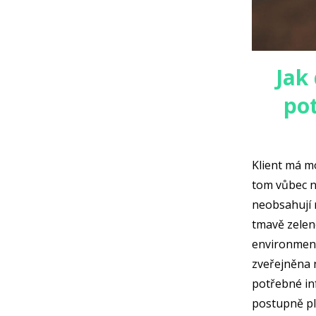
Jak
pot
Klient má mo
tom vůbec ne
neobsahují n
tmavě zelen
environmentá
zveřejněna 
potřebné inf
postupně pl