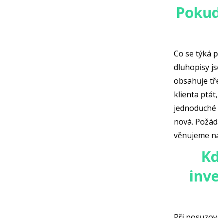
Pokud
Co se týká p
dluhopisy j
obsahuje tř
klienta ptát
jednoduché 
nová. Požáda
věnujeme nap
Kd
inv
Při posuzová