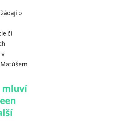
žádají o
le či
ch
 v
ě Matúšem
e mluví
reen
lší