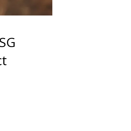
ESG
ct