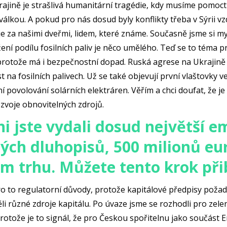
ajině je strašlivá humanitární tragédie, kdy musíme pomoct 
 válkou. A pokud pro nás dosud byly konflikty třeba v Sýrii vz
je za našimi dveřmi, lidem, které známe. Současně jsme si mys
ení podílu fosilních paliv je něco umělého. Teď se to téma p
protože má i bezpečnostní dopad. Ruská agrese na Ukrajině
st na fosilních palivech. Už se také objevují první vlaštovky v
 povolování solárních elektráren. Věřím a chci doufat, že je
ozvoje obnovitelných zdrojů.
ni jste vydali dosud největší em
ých dluhopisů, 500 milionů eu
m trhu. Můžete tento krok přib
o to regulatorní důvody, protože kapitálové předpisy požadu
i různé zdroje kapitálu. Po úvaze jsme se rozhodli pro zele
rotože je to signál, že pro Českou spořitelnu jako součást 